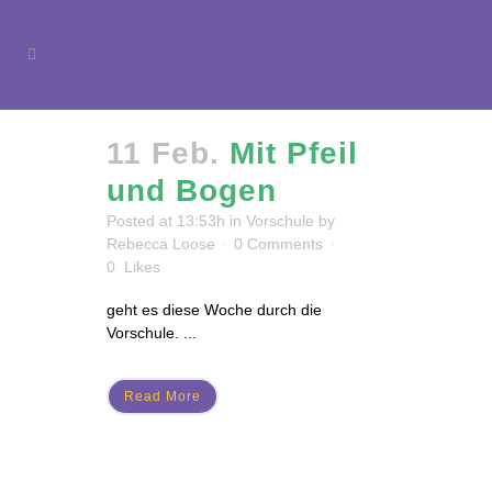
11 Feb.
Mit Pfeil
und Bogen
Posted at 13:53h
in
Vorschule
by
Rebecca Loose
0 Comments
0
Likes
geht es diese Woche durch die
Vorschule. ...
Read More