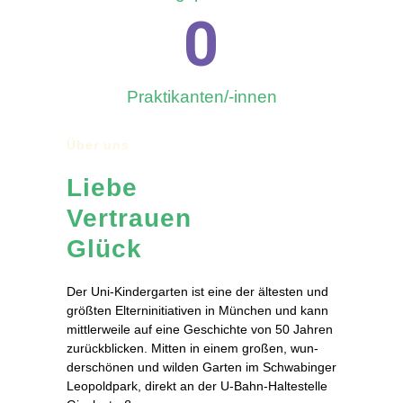
0
Prak­ti­kan­ten/-in­nen
Über uns
Lie­be
Vertrauen
Glück
Der Uni-Kin­der­gar­ten ist ei­ne der äl­tes­ten und
größ­ten El­tern­in­itia­ti­ven in Mün­chen und kann
mitt­ler­wei­le auf ei­ne Ge­schich­te von 50 Jah­ren
zu­rück­bli­cken. Mit­ten in ei­nem gro­ßen, wun­
der­schö­nen und wil­den Gar­ten im Schwa­bin­ger
Leo­pold­park, di­rekt an der U‑­Bahn-Hal­te­stel­le