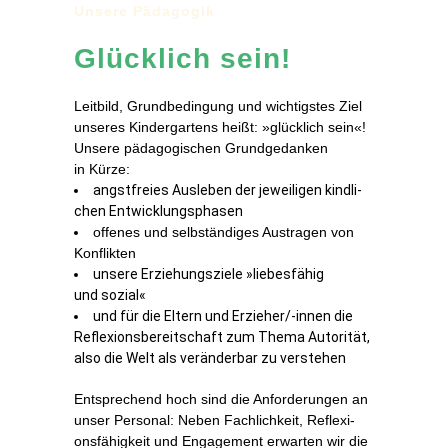
Un­se­re Pädagogik
Glück­lich sein!
Leit­bild, Grund­be­din­gung und wich­tigs­tes Ziel
un­se­res Kin­der­gar­tens heißt: »glück­lich sein«!
Un­se­re päd­ago­gi­schen Grund­ge­dan­ken
in Kürze:
angst­frei­es Aus­le­ben der je­wei­li­gen kind­li­
chen Entwicklungsphasen
of­fe­nes und selb­stän­di­ges Aus­tra­gen von
Konflikten
un­se­re Er­zie­hungs­zie­le »lie­bes­fä­hig
und sozial«
und für die El­tern und Er­zie­her/-in­nen die
Re­fle­xi­ons­be­reit­schaft zum The­ma Au­to­ri­tät,
al­so die Welt als ver­än­der­bar zu verstehen
Ent­spre­chend hoch sind die An­for­de­run­gen an
un­ser Per­so­nal: Ne­ben Fach­lich­keit, Re­fle­xi­
ons­fä­hig­keit und En­ga­ge­ment er­war­ten wir die