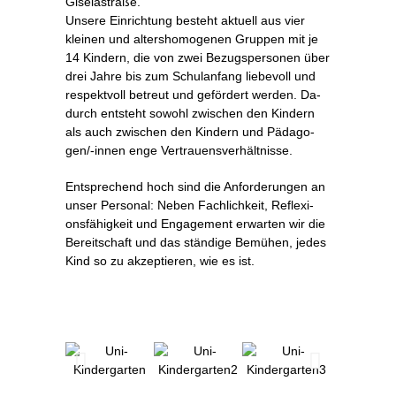
Giselastraße.
Un­se­re Ein­rich­tung be­steht ak­tu­ell aus vier
klei­nen und al­ters­ho­mo­ge­nen Grup­pen mit je
14 Kin­dern, die von zwei Be­zugs­per­so­nen über
drei Jah­re bis zum Schul­an­fang lie­be­voll und
re­spekt­voll be­treut und ge­för­dert wer­den. Da­
durch ent­steht so­wohl zwi­schen den Kin­dern
als auch zwi­schen den Kin­dern und Päd­ago­
gen/-in­nen en­ge Vertrauensverhältnisse.
Ent­spre­chend hoch sind die An­for­de­run­gen an
un­ser Per­so­nal: Ne­ben Fach­lich­keit, Re­fle­xi­
ons­fä­hig­keit und En­ga­ge­ment er­war­ten wir die
Be­reit­schaft und das stän­di­ge Be­mü­hen, je­des
Kind so zu ak­zep­tie­ren, wie es ist.