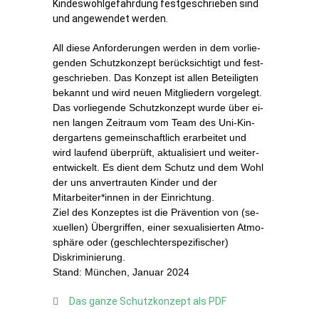
Kin­des­wohl­ge­fähr­dung fest­ge­schrie­ben sind
und an­ge­wen­det werden.
All die­se An­for­de­run­gen wer­den in dem vor­lie­
gen­den Schutz­kon­zept be­rück­sich­tigt und fest­
ge­schrie­ben. Das Kon­zept ist al­len Be­tei­lig­ten
be­kannt und wird neu­en Mit­glie­dern vorgelegt.
Das vor­lie­gen­de Schutz­kon­zept wur­de über ei­
nen lan­gen Zeit­raum vom Team des Uni-Kin­
der­gar­tens ge­mein­schaft­lich er­ar­bei­tet und
wird lau­fend über­prüft, ak­tua­li­siert und wei­ter­
ent­wi­ckelt. Es dient dem Schutz und dem Wohl
der uns an­ver­trau­ten Kin­der und der
Mitarbeiter*innen in der Einrichtung.
Ziel des Kon­zep­tes ist die Prä­ven­ti­on von (se­
xu­el­len) Über­grif­fen, ei­ner se­xua­li­sier­ten At­mo­
sphä­re oder (ge­schlech­ter­spe­zi­fi­scher)
Diskriminierung.
Stand: Mün­chen, Ja­nu­ar 2024
Das gan­ze Schutz­kon­zept als PDF