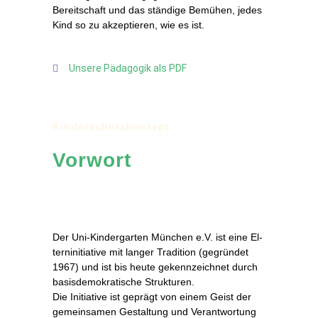
Be­reit­schaft und das stän­di­ge Be­mü­hen, je­des
Kind so zu ak­zep­tie­ren, wie es ist.
Un­se­re Päd­ago­gik als PDF
Kin­der­schutz­kon­zept
Vor­wort
Der Uni-Kin­der­gar­ten Mün­chen e.V. ist ei­ne El­
tern­in­itia­ti­ve mit lan­ger Tra­di­ti­on (ge­grün­det
1967) und ist bis heu­te ge­kenn­zeich­net durch
ba­sis­de­mo­kra­ti­sche Strukturen.
Die In­itia­ti­ve ist ge­prägt von ei­nem Geist der
ge­mein­sa­men Ge­stal­tung und Ver­ant­wor­tung