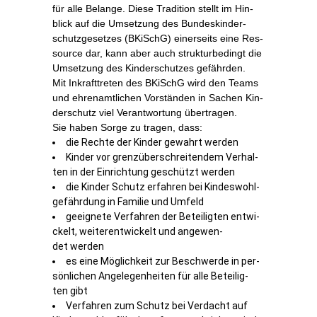
für al­le Be­lan­ge. Die­se Tra­di­ti­on stellt im Hin­
blick auf die Um­set­zung des Bun­des­kin­der­
schutz­ge­set­zes (BKiSchG) ei­ner­seits ei­ne Res­
sour­ce dar, kann aber auch struk­tur­be­dingt die
Um­set­zung des Kin­der­schut­zes gefährden.
Mit In­kraft­tre­ten des BKiSchG wird den Teams
und eh­ren­amt­li­chen Vor­stän­den in Sa­chen Kin­
der­schutz viel Ver­ant­wor­tung übertragen.
Sie ha­ben Sor­ge zu tra­gen, dass:
die Rech­te der Kin­der ge­wahrt werden
Kin­der vor grenz­über­schrei­ten­dem Ver­hal­
ten in der Ein­rich­tung ge­schützt werden
die Kin­der Schutz er­fah­ren bei Kin­des­wohl­
ge­fähr­dung in Fa­mi­lie und Umfeld
ge­eig­ne­te Ver­fah­ren der Be­tei­lig­ten ent­wi­
ckelt, wei­ter­ent­wi­ckelt und an­ge­wen­
det werden
es ei­ne Mög­lich­keit zur Be­schwer­de in per­
sön­li­chen An­ge­le­gen­hei­ten für al­le Be­tei­lig­
ten gibt
Ver­fah­ren zum Schutz bei Ver­dacht auf