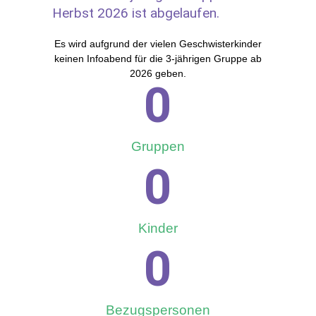
Herbst 2026 ist abgelaufen.
Es wird auf­grund der vie­len Ge­schwis­ter­kin­der
kei­nen In­fo­abend für die 3‑jährigen Grup­pe ab
2026 geben.
0
Grup­pen
0
Kin­der
0
Be­zugs­per­so­nen