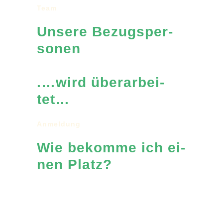
Team
Un­se­re Be­zugs­per­
so­nen
.…wird über­ar­bei­
tet…
An­mel­dung
Wie be­kom­me ich ei­
nen Platz?
In­fo zum In­fo­abend 2027 fol­gen ab Herbst