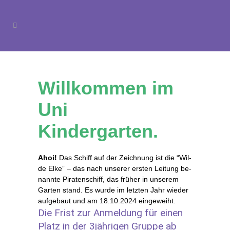
Will­kom­men im
Uni
Kindergarten.
Ahoi!
Das Schiff auf der Zeich­nung ist die “Wil­
de El­ke” – das nach un­se­rer ers­ten Lei­tung be­
nann­te Pi­ra­ten­schiff, das frü­her in un­se­rem
Gar­ten stand. Es wur­de im letz­ten Jahr wie­der
auf­ge­baut und am 18.10.2024 eingeweiht.
Die Frist zur An­mel­dung für ei­nen
Platz in der 3jährigen Grup­pe ab