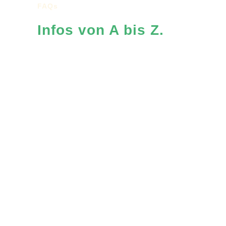
FAQs
In­fos von A bis Z.