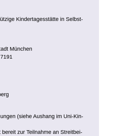
nüt­zi­ge Kin­der­ta­ges­stät­te in Selbst­
t­stadt München
R 7191
berg
n­gun­gen (sie­he Aus­hang im Uni-Kin­
 be­reit zur Teil­nah­me an Streit­bei­