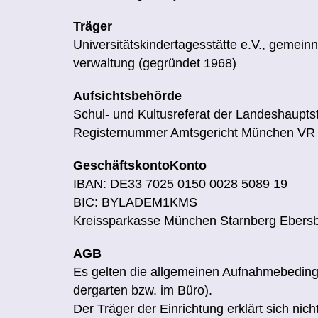
Trä­ger
Uni­ver­si­täts­kin­der­ta­ges­stät­te e.V., ge­mein­
ver­wal­tung (ge­grün­det 1968)
Auf­sichts­be­hör­de
Schul- und Kul­tus­re­fe­rat der Lan­des­haup
Re­gis­ter­num­mer Amts­ge­richt Mün­chen V
Ge­schäfts­kon­to­Kon­to
IBAN: DE33 7025 0150 0028 5089 19
BIC: BYLADEM1KMS
Kreis­spar­kas­se Mün­chen Starn­berg Ebers
AGB
Es gel­ten die all­ge­mei­nen Auf­nah­me­be­di
der­gar­ten bzw. im Büro).
Der Trä­ger der Ein­rich­tung er­klärt sich nicht