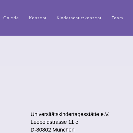
Ga­le­rie
Kon­zept
Kin­der­schutz­kon­zept
Team
Uni­ver­si­täts­kin­der­ta­ges­stät­te e.V.
Leo­pold­stras­se 11 c
D‑80802 Mün­chen