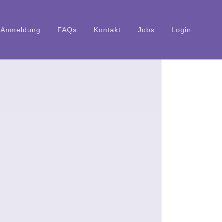
An­mel­dung
FAQs
Kon­takt
Jobs
Log­in