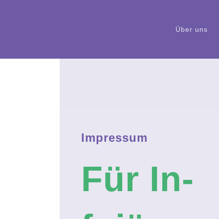
Über uns
Im­pres­sum
Für In­