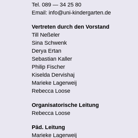
Tel.
089 — 34 25 80
Email: info@uni-kindergarten.de
Ver­tre­ten durch den Vorstand
Till Ne­ße­ler
Si­na Schwenk
Derya Er­tan
Se­bas­ti­an Kaller
Phil­ip Fischer
Ki­sel­da Dervishaj
Ma­rie­ke Lagerweij
Re­bec­ca Loose
Or­ga­ni­sa­to­ri­sche Leitung
Re­bec­ca Loose
Päd. Lei­tung
Ma­rie­ke Lagerweij