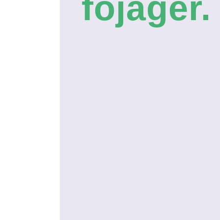
fo­jä­ger.