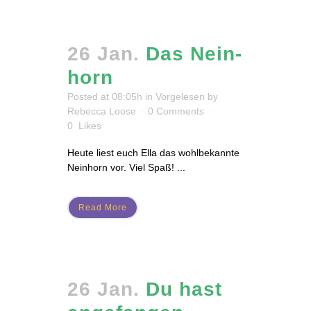
26 Jan.
Das Nein­
horn
Posted at 08:05h
in
Vorgelesen
by
Rebecca Loose
0 Comments
0
Likes
Heute liest euch Ella das wohlbekannte
Neinhorn vor. Viel Spaß! ...
Read More
26 Jan.
Du hast