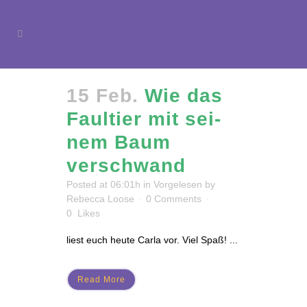
15 Feb.
Wie das
Faul­tier mit sei­
nem Baum
verschwand
Posted at 06:01h
in
Vorgelesen
by
Rebecca Loose
0 Comments
0
Likes
liest euch heute Carla vor. Viel Spaß! ...
Read More